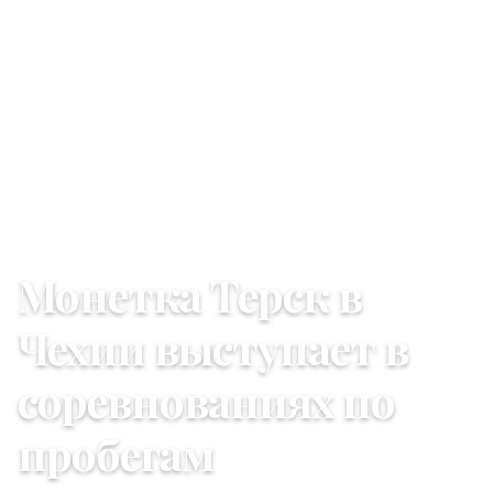
30 декабря 2025 г.
Монетка Терск в
Чехии выступает в
соревнованиях по
пробегам