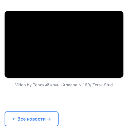
Video by Терский конный завод N 169/ Tersk Stud
← Все новости →